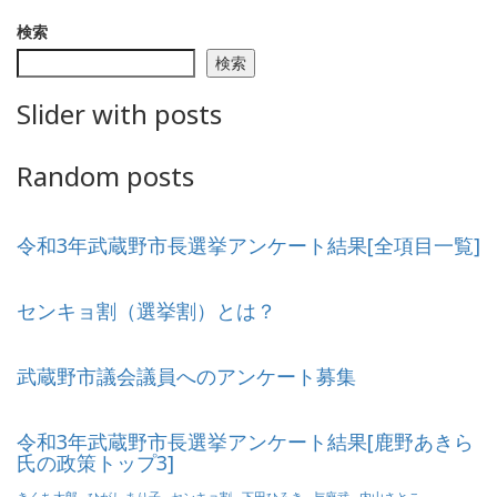
稿
検索
の
検索
ペ
Slider with posts
ー
ジ
Random posts
送
り
令和3年武蔵野市長選挙アンケート結果[全項目一覧]
センキョ割（選挙割）とは？
武蔵野市議会議員へのアンケート募集
令和3年武蔵野市長選挙アンケート結果[鹿野あきら
氏の政策トップ3]