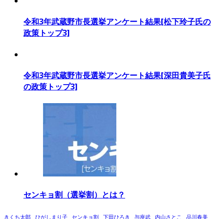
令和3年武蔵野市長選挙アンケート結果[松下玲子氏の
政策トップ3]
令和3年武蔵野市長選挙アンケート結果[深田貴美子氏
の政策トップ3]
センキョ割（選挙割）とは？
きくち太郎
ひがしまり子
センキョ割
下田ひろき
与座武
内山さとこ
品川春美