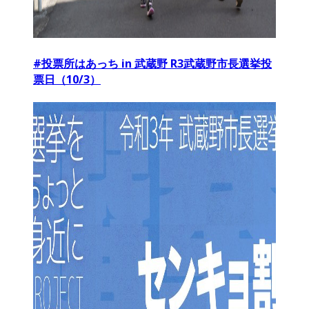
#投票所はあっち in 武蔵野 R3武蔵野市長選挙投
票日（10/3）