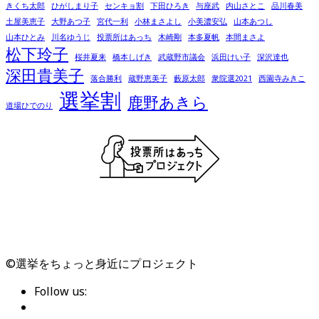
きくち太郎
ひがしまり子
センキョ割
下田ひろき
与座武
内山さとこ
品川春美
土屋美恵子
大野あつ子
宮代一利
小林まさよし
小美濃安弘
山本あつし
山本ひとみ
川名ゆうじ
投票所はあっち
木崎剛
本多夏帆
本間まさよ
松下玲子
桜井夏来
橋本しげき
武蔵野市議会
浜田けい子
深沢達也
深田貴美子
落合勝利
蔵野恵美子
藪原太郎
衆院選2021
西園寺みきこ
選挙割
鹿野あきら
道場ひでのり
©選挙をちょっと身近にプロジェクト
Follow us: